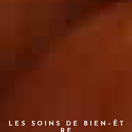
L E S S O I N S D E B I E N – Ê T
R E